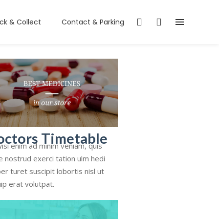
ick & Collect
Contact & Parking
octors Timetable
isi enim ad minim veniam, quis
e nostrud exerci tation ulm hedi
er turet suscipit lobortis nisl ut
uip erat volutpat.