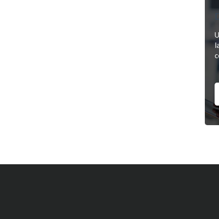
D
U
l
c