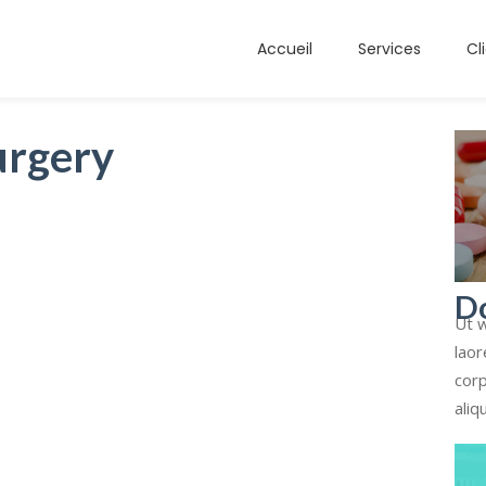
Accueil
Services
Cl
urgery
D
Ut w
laor
corp
aliq