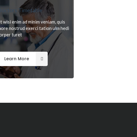
octors Timetable
t wisi enim ad minim veniam, quis
aore nostrud exerci tation ulm hedi
orper turet
Learn More